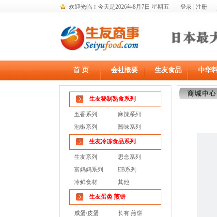
欢迎光临！
今天是2026年8月7日 星期五
登录
|
注册
首 页
会社概要
生友食品
中华
生友秘制熟食系列
五香系列
麻辣系列
泡椒系列
酱味系列
生友冷冻食品系列
生友系列
思念系列
富妈妈系列
EB系列
冷鲜食材
其他
生友蛋类 煎饼
咸蛋/皮蛋
长有 煎饼