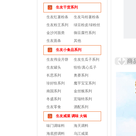
生友干货系列
生友红薯粉条
生友马铃薯粉条
生友粉王系列
绿豆粉皮/绿粉丝
金沙河面类
御豆腐竹系列
生友面条
其他
生友小食品系列
生友伟业月饼
生友生瓜子系列
生友罐头
恰恰/真心瓜子
长思系列
奥赛系列
珍好恰系列
魔芋宝宝系列
南国系列
金丝猴系列
冬盛系列
宏瑞特系列
生友零食
酒配系列
生友咸菜 调味 火锅
味门调味料
海天调料
海底捞调料
乌江咸菜