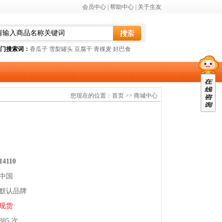
会员中心
|
帮助中心
|
关于生友
门搜索词：
香瓜子
雪梨罐头
豆腐干
青稞麦
好巴食
您现在的位置：
首页
>>
商城中心
14110
中国
默认品牌
现货
885 次