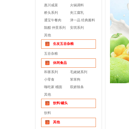
惠川咸菜
火锅调料
桥头系列
夹江腐乳
通宝午餐肉
津一品 经典酱料
陈醋 仲景系列
安琪系列
其他
生友五谷杂粮
五谷杂粮
休闲食品
和寨系列
毛姥姥系列
小零食
笨笨狗
嗨吃家 桶面
双娇辣条
其他
饮料/罐头
饮料
其他