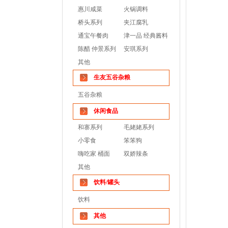
惠川咸菜
火锅调料
桥头系列
夹江腐乳
通宝午餐肉
津一品 经典酱料
陈醋 仲景系列
安琪系列
其他
生友五谷杂粮
五谷杂粮
休闲食品
和寨系列
毛姥姥系列
小零食
笨笨狗
嗨吃家 桶面
双娇辣条
其他
饮料/罐头
饮料
其他