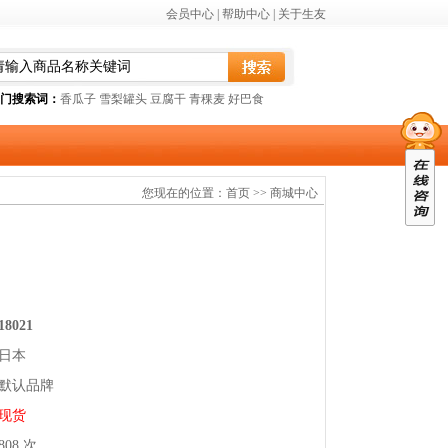
会员中心
|
帮助中心
|
关于生友
门搜索词：
香瓜子
雪梨罐头
豆腐干
青稞麦
好巴食
您现在的位置：
首页
>>
商城中心
18021
日本
默认品牌
现货
808 次