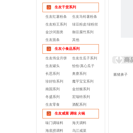
生友干货系列
生友红薯粉条
生友马铃薯粉条
生友粉王系列
绿豆粉皮/绿粉丝
金沙河面类
御豆腐竹系列
生友面条
其他
生友小食品系列
生友伟业月饼
生友生瓜子系列
生友罐头
恰恰/真心瓜子
长思系列
奥赛系列
酱猪鼻子
珍好恰系列
魔芋宝宝系列
南国系列
金丝猴系列
冬盛系列
宏瑞特系列
生友零食
酒配系列
生友咸菜 调味 火锅
味门调味料
海天调料
海底捞调料
乌江咸菜